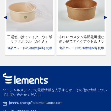
き
工場使い捨てテイクアウト紙
非PFASカスタム堆肥化可能な
サラダボウル（蓋付き）
使い捨てテイクアウト紙サラ
ダボウル
用
食品グレードの分解性素材を使用
食品グレードの分解性素材を使用
ウ
した防水・耐油の使い捨て紙ボウ
した防水・耐油の使い捨て紙ボウ
カ
ルで、プラスチックカバーや紙カ
ルで、プラスチックカバーや紙カ
バーに対応した製品です。
バーに対応した製品です。
ソーシャルメディアで最新情報を入手するか、その他の情報につい
てお問い合わせください
johnny.chong@elementspack.com