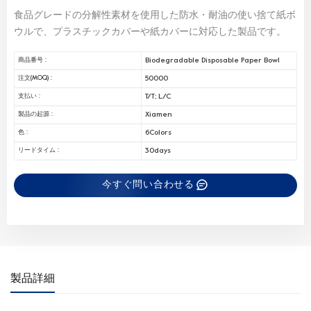
食品グレードの分解性素材を使用した防水・耐油の使い捨て紙ボ
ウルで、プラスチックカバーや紙カバーに対応した製品です。
Biodegradable Disposable Paper Bowl
商品番号 :
50000
注文(MOQ) :
T/T; L/C
支払い :
Xiamen
製品の起源 :
6Colors
色 :
30days
リードタイム :
今すぐ問い合わせる
製品詳細