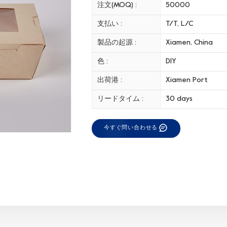
注文(MOQ) :
50000
支払い :
T/T, L/C
製品の起源 :
Xiamen, China
色 :
DIY
出荷港 :
Xiamen Port
リードタイム :
30 days
今すぐ問い合わせる