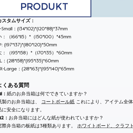
カスタムサイズ：
-Small：(134*102)*(120*88)*37mm
：（166*115）*（150*100）*45mm
: (197*137)*(180*120)*50mm
：（195*158）*（170*135）*60mm
L：(218*158)*(195*135)*60mm
X-Large：(218*163)*(195*140)*65mm
よくある質問
Q1：
紙のお弁当箱は何でできていますか？
紙製のお弁当箱は、
コートボール紙
これにより、アイテム全体
品に安全になります。
Q2：
お弁当箱にはどんな紙が使われていますか？
窓際弁当箱の板紙は3種類あります。
ホワイトボード、クラフ