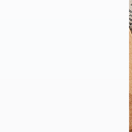
プラスチックフリーの紙
製寿司トレイ、クラフト
食品容器
22オンスのカスタム使い
捨て紙コーラカップ
リムロールペーパーホッ
ト/コールドカップカー
ドバード蓋
中国工場卸売りの使い捨
てカラフルエンボス加工
壁紙カップ