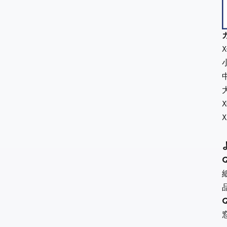
X
小
中
大
X
X