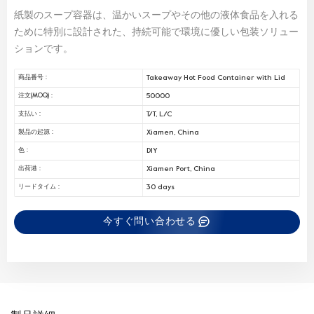
紙製のスープ容器は、温かいスープやその他の液体食品を入れる
ために特別に設計された、持続可能で環境に優しい包装ソリュー
ションです。
Takeaway Hot Food Container with Lid
商品番号 :
50000
注文(MOQ) :
T/T, L/C
支払い :
Xiamen, China
製品の起源 :
DIY
色 :
Xiamen Port, China
出荷港 :
30 days
リードタイム :
今すぐ問い合わせる