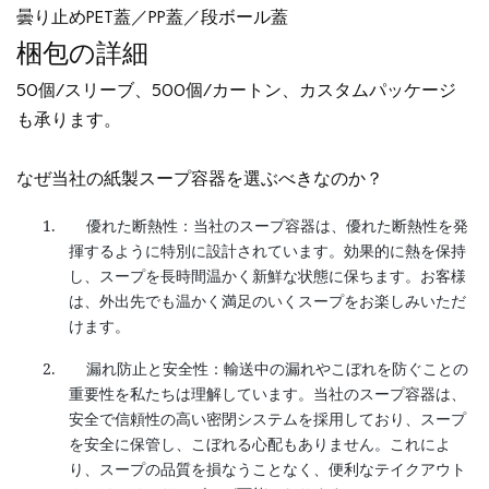
曇り止めPET蓋／PP蓋／段ボール蓋
梱包の詳細
50個/スリーブ、500個/カートン、カスタムパッケージ
も承ります。
なぜ当社の紙製スープ容器を選ぶべきなのか？
1.
優れた断熱性：当社のスープ容器は、優れた断熱性を発
揮するように特別に設計されています。効果的に熱を保持
し、スープを長時間温かく新鮮な状態に保ちます。お客様
は、外出先でも温かく満足のいくスープをお楽しみいただ
けます。
2.
漏れ防止と安全性：輸送中の漏れやこぼれを防ぐことの
重要性を私たちは理解しています。当社のスープ容器は、
安全で信頼性の高い密閉システムを採用しており、スープ
を安全に保管し、こぼれる心配もありません。これによ
り、スープの品質を損なうことなく、便利なテイクアウト