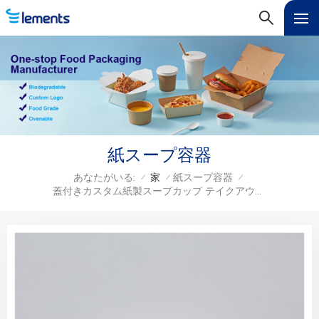
紙スープ容器
あなたがいる:
家
紙スープ容器
/
/
/
蓋付きカスタム紙製スープカップ テイクアウト用温かい食品容器