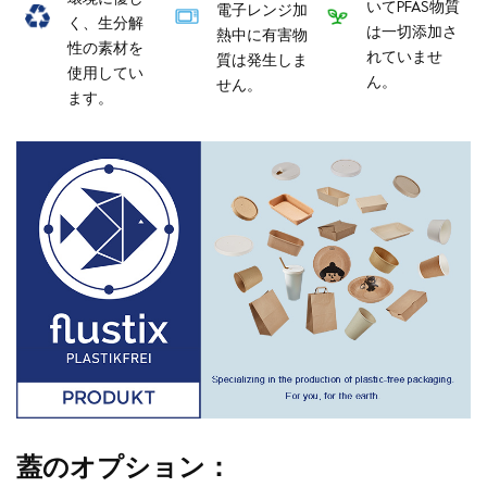
いてPFAS物質
電子レンジ加
く、生分解
は一切添加さ
熱中に有害物
性の素材を
れていませ
質は発生しま
使用してい
ん。
せん。
ます。
蓋のオプション：