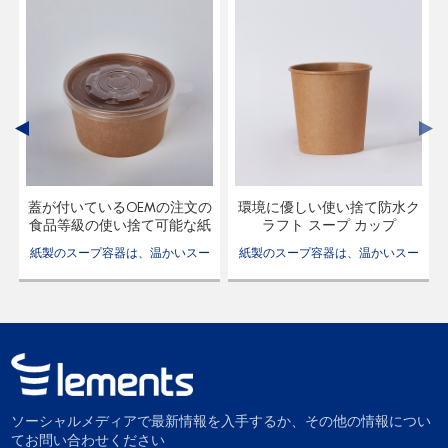
カ
蓋が付いているOEMの注文の
環境に優しい使い捨て防水ク
食
食品等級の使い捨て可能な紙
ラフト スープ カップ
のスープ ボウルの容器
ー
紙製のスープ容器は、温かいスー
紙製のスープ容器は、温かいスー
た
プやその他の液体食品を入れるた
プやその他の液体食品を入れるた
能
めに特別に設計された、持続可能
めに特別に設計された、持続可能
ョ
で環境に優しい包装ソリューショ
で環境に優しい包装ソリューショ
ンです。
ンです。
ソーシャルメディアで最新情報を入手するか、その他の情報につい
てお問い合わせください