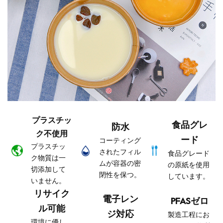
プラスチッ
食品グレ
防水
ク不使用
ード
コーティング
プラスチッ
されたフィル
食品グレード
ク物質は一
ムが容器の密
の原紙を使用
切添加して
閉性を保つ。
しています。
いません。
リサイク
電子レン
PFASゼロ
ル可能
ジ対応
製造工程にお
環境に優し