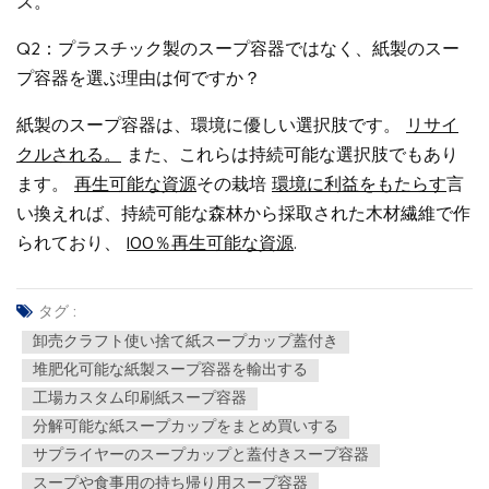
ズ。
Q2：プラスチック製のスープ容器ではなく、紙製のスー
プ容器を選ぶ理由は何ですか？
紙製のスープ容器は、環境に優しい選択肢です。
リサイ
クルされる。
また、これらは持続可能な選択肢でもあり
ます。
再生可能な資源
その栽培
環境に利益をもたらす
言
い換えれば、持続可能な森林から採取された木材繊維で作
られており、
100％再生可能な資源
.
タグ :
卸売クラフト使い捨て紙スープカップ蓋付き
堆肥化可能な紙製スープ容器を輸出する
工場カスタム印刷紙スープ容器
分解可能な紙スープカップをまとめ買いする
サプライヤーのスープカップと蓋付きスープ容器
スープや食事用の持ち帰り用スープ容器