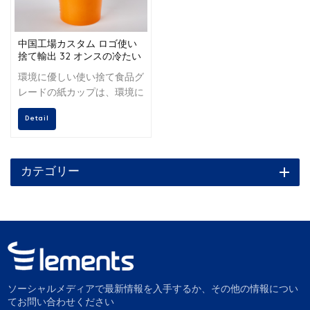
中国工場カスタム ロゴ使い
捨て輸出 32 オンスの冷たい
ドリンク カップ
環境に優しい使い捨て食品グ
レードの紙カップは、環境に
優しいPLAコーティングと
Detail
FSC管理組織によって認定さ
れた環境に優しい紙パルプで
作られており、通常は8オン
ス、12オンス、16オンスで
カテゴリー
す。紙コップの製造中および
製造後に抜き取り検査や試験
を実施し、製品が関係機関の
基準を満たしているかどうか
を監視します。
ソーシャルメディアで最新情報を入手するか、その他の情報につい
てお問い合わせください