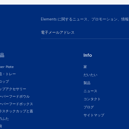
Elements に関するニュース、プロモーション
品
Info
per Plate
家
皿・トレー
だいたい
コップ
製品
ップアクセサリー
ニュース
ーパーフードボウル
コンタクト
ーパーフードボックス
ブログ
ラスチックカップと蓋
サイトマップ
のふた
袋