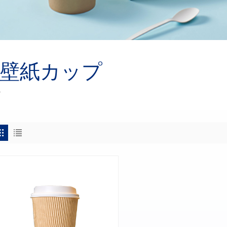
壁紙カップ
プ