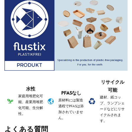
リサイクル
水性
可能
PFASなし
家庭用堆肥化可
建材、紙コッ
原材料には製造
能、産業用堆肥
プ、ランプシェ
過程でPFASは添
化可能、生分解
ードなどにリサ
加されていませ
性。
イクルされま
ん。
す。
よくある質問