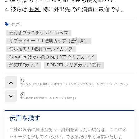
3. 彼らは
リサイクル可能
何度も使えるので、
4. 彼らは
便利
特に外出先での消費に最適です。
タグ :
蓋付きプラスチックPETカップ
サプライヤー PET 透明カップ（蓋付き）
使い捨てPET透明コールドカップ
Exporter 冷たい飲み物用 PET クリアカップ
卸売PETカップ
FOB PET クリアカップ 蓋付
前
カスタムロゴ入り 8オンス 水性コーティング シングルウォール ホットペーパーカップ
次
生分解性PLA製透明コールドカップ（蓋付き）
伝言を残す
当社の製品に興味があり、詳細を知りたい場合は、ここにメ
ッセージを残してください。できるだけ早く返信いたしま