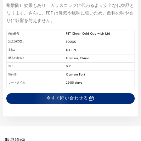
飛散防止効果もあり、ガラスコップに代わるより安全な代替品と
なります。さらに、PET は臭気や風味に強いため、飲料の味や香
りに影響を与えません。
PET Clear Cold Cup with Lid
商品番号 :
50000
注文(MOQ) :
T/T, L/C
支払い :
Xiamen, China
製品の起源 :
DIY
色 :
Xiamen Port
出荷港 :
25-35 days
リードタイム :
今すぐ問い合わせる