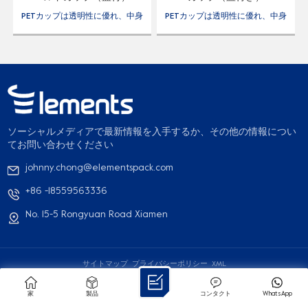
PETカップは透明性に優れ、中身
PETカップは透明性に優れ、中身
が見えるのが特徴です。また、飛
が見えるのが特徴です。また、飛
散防止効果もあり、ガラスコップ
散防止効果もあり、ガラスコップ
に代わるより安全な代替品となり
に代わるより安全な代替品となり
ます。さらに、PET は臭気や風味
ます。さらに、PET は臭気や風味
に強いため、飲料の味や香りに影
に強いため、飲料の味や香りに影
響を与えません。
響を与えません。
ソーシャルメディアで最新情報を入手するか、その他の情報につい
てお問い合わせください
johnny.chong@elementspack.com
+86 -18559563336
No. 15-5 Rongyuan Road Xiamen
サイトマップ
プライバシーポリシー
XML
© 2026 厦門エレメンツパッケージング株式会社 全著作権所有
IPv6 ネットワーク対応
家
製品
コンタクト
WhatsApp